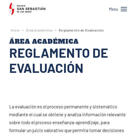
Colegio
Menu
San
Sebastián
»
»
Inicio
Área Académica
Reglamento de Evaluación
de
ÁREA ACADÉMICA
Los
REGLAMENTO DE
Andes
EVALUACIÓN
La evaluación es el proceso permanente y sistemático
mediante el cual se obtiene y analiza información relevante
sobre todo el proceso enseñanza-aprendizaje, para
formular un juicio valorativo que permita tomar decisiones