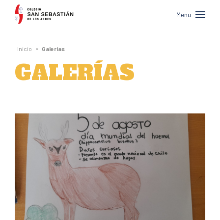
Colegio
Menu
San
Sebastián
»
Inicio
Galerías
de
GALERÍAS
Los
Andes