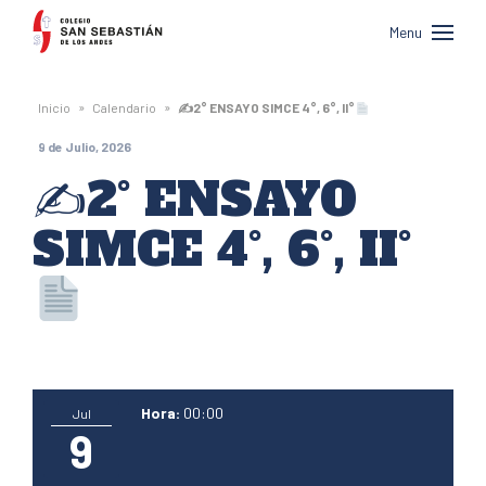
Colegio
Menu
San
Sebastián
»
»
Inicio
Calendario
✍
2° ENSAYO SIMCE 4°, 6°, II°
de
9 de Julio, 2026
Los
✍
2° ENSAYO
Andes
SIMCE 4°, 6°, II°
Hora:
00:00
Jul
9