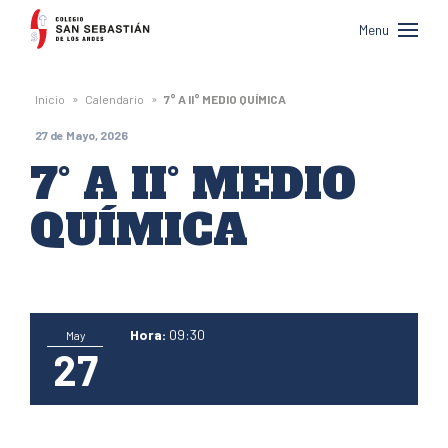
Colegio
Menu
San
Sebastián
»
»
Inicio
Calendario
7° A II° MEDIO QUÍMICA
de
27 de Mayo, 2026
Los
7° A II° MEDIO
Andes
QUÍMICA
Hora:
09:30
May
27