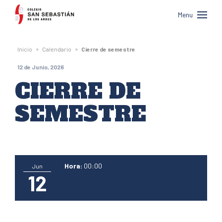
Colegio
Menu
San
Sebastián
»
»
Inicio
Calendario
Cierre de semestre
de
12 de Junio, 2026
Los
CIERRE DE
Andes
SEMESTRE
Hora:
00:00
Jun
12