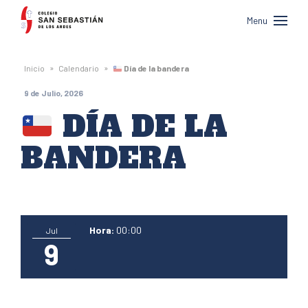
Colegio
Menu
San
Sebastián
»
»
Inicio
Calendario
Día de la bandera
de
9 de Julio, 2026
Los
DÍA DE LA
Andes
BANDERA
Hora:
00:00
Jul
9