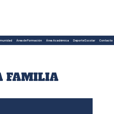
omunidad
Área de Formación
Área Académica
Deporte Escolar
Contacto
A FAMILIA