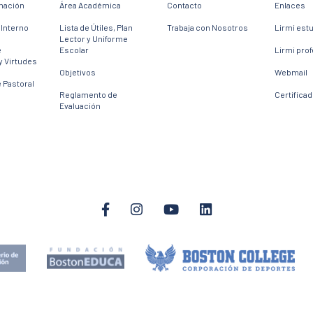
mación
Área Académica
Contacto
Enlaces
Interno
Lista de Útiles, Plan
Trabaja con Nosotros
Lirmi est
Lector y Uniforme
e
Escolar
Lirmi pro
y Virtudes
Objetivos
Webmail
 Pastoral
Reglamento de
Certifica
Evaluación