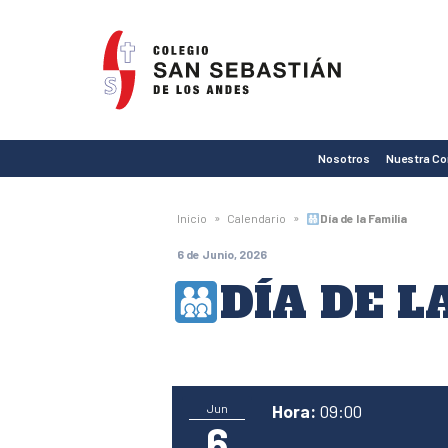
Colegio
San
Sebastián
de
Nosotros
Nuestra C
Los
Andes
»
»
Inicio
Calendario
Día de la Familia
6 de Junio, 2026
DÍA DE L
Hora:
09:00
Jun
6