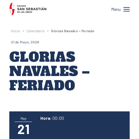
Colegio
Menu
San
Sebastián
»
»
Inicio
Calendario
Glorias Navales – Feriado
de
21 de Mayo, 2026
Los
GLORIAS
Andes
NAVALES –
FERIADO
Hora:
00:00
May
21