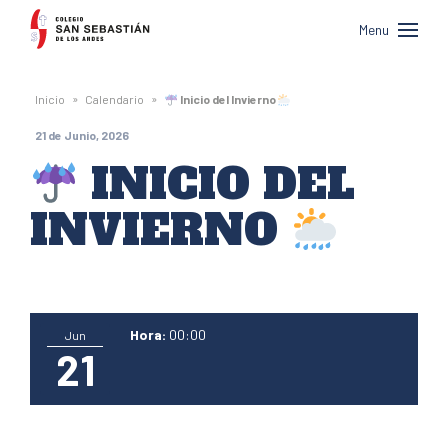
Colegio
Menu
San
Sebastián
»
»
Inicio
Calendario
Inicio del Invierno
de
21 de Junio, 2026
Los
INICIO DEL
Andes
INVIERNO
Hora:
00:00
Jun
21