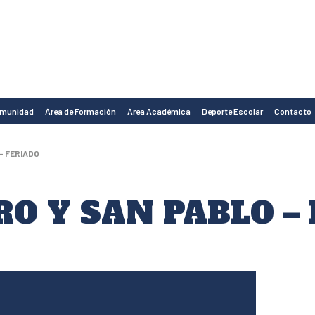
omunidad
Área de Formación
Área Académica
Deporte Escolar
Contacto
 – FERIADO
O Y SAN PABLO –