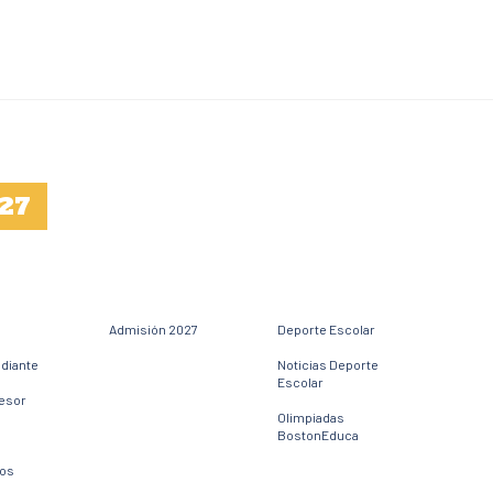
27
Admisión 2027
Deporte Escolar
udiante
Noticias Deporte
Escolar
fesor
Olimpiadas
BostonEduca
dos