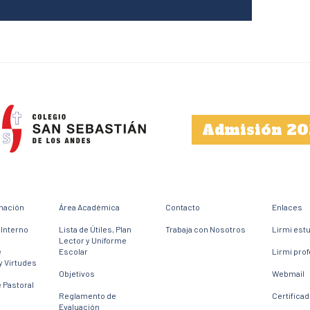
Admisión 20
mación
Área Académica
Contacto
Enlaces
Interno
Lista de Útiles, Plan
Trabaja con Nosotros
Lirmi est
Lector y Uniforme
e
Escolar
Lirmi pro
y Virtudes
Objetivos
Webmail
 Pastoral
Reglamento de
Certifica
Evaluación