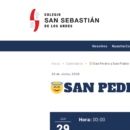
Colegio
San
Sebastián
de
Nosotros
Nuestra C
Los
Andes
»
»
Inicio
Calendario
San Pedro y San Pablo
29 de Junio, 2026
SAN PEDR
Hora:
00:00
Jun
29