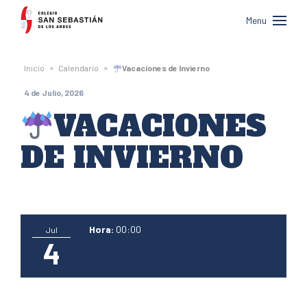
Colegio
Menu
San
Sebastián
»
»
Inicio
Calendario
Vacaciones de Invierno
de
4 de Julio, 2026
Los
VACACIONES
Andes
DE INVIERNO
Hora:
00:00
Jul
4