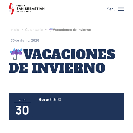
Colegio
Menu
San
Sebastián
»
»
Inicio
Calendario
Vacaciones de Invierno
de
30 de Junio, 2026
Los
VACACIONES
Andes
DE INVIERNO
Hora:
00:00
Jun
30