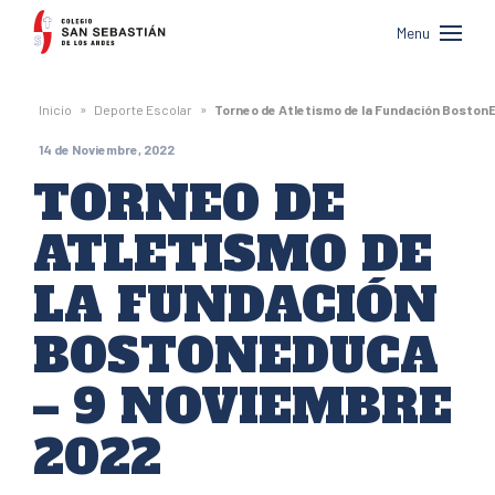
Colegio
Menu
San
Sebastián
»
»
Inicio
Deporte Escolar
Torneo de Atletismo de la Fundación Boston
de
14 de Noviembre, 2022
Los
TORNEO DE
Andes
ATLETISMO DE
LA FUNDACIÓN
BOSTONEDUCA
– 9 NOVIEMBRE
2022