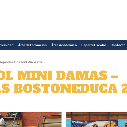
omunidad
Área de Formación
Área Académica
Deporte Escolar
Contacto
limpiadas BostonEduca 2025
L MINI DAMAS –
S BOSTONEDUCA 