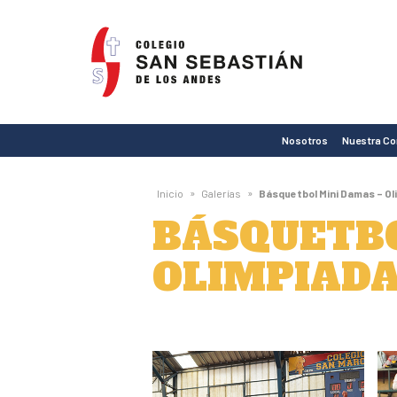
Colegio
San
Sebastián
de
Nosotros
Nuestra C
Los
Andes
»
»
Inicio
Galerías
Básquetbol Mini Damas – O
BÁSQUETBO
OLIMPIADA