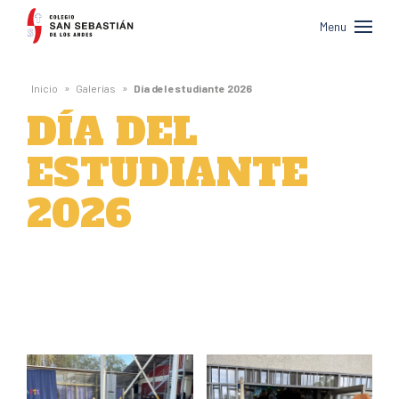
Colegio
Menu
San
Sebastián
»
»
Inicio
Galerías
Día del estudiante 2026
de
DÍA DEL
Los
ESTUDIANTE
Andes
2026