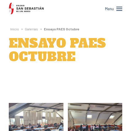
Colegio
Menu
San
Sebastián
»
»
Inicio
Galerías
Ensayo PAES Octubre
de
ENSAYO PAES
Los
OCTUBRE
Andes