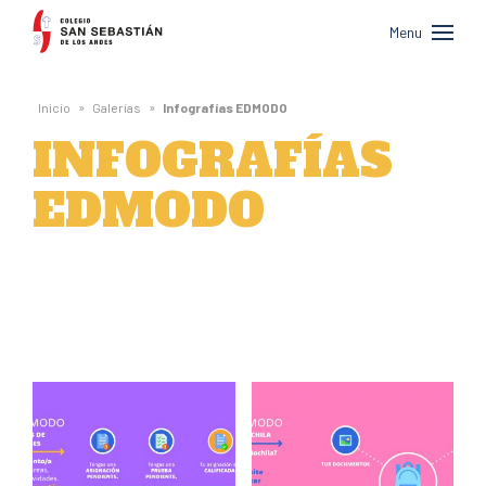
Colegio
Menu
San
Sebastián
»
»
Inicio
Galerías
Infografías EDMODO
de
INFOGRAFÍAS
Los
EDMODO
Andes