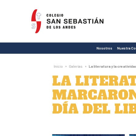
Colegio
San
Sebastián
de
Nosotros
Nuestra C
Los
Andes
»
»
Inicio
Galerías
La literatura y la creativid
LA LITERA
MARCARON
DÍA DEL LI