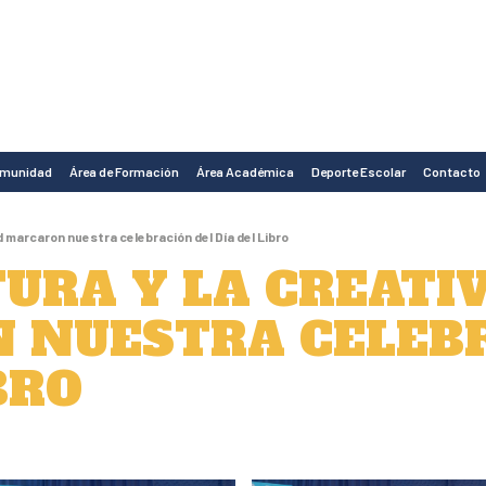
omunidad
Área de Formación
Área Académica
Deporte Escolar
Contacto
ad marcaron nuestra celebración del Día del Libro
TURA Y LA CREATI
 NUESTRA CELEBR
BRO