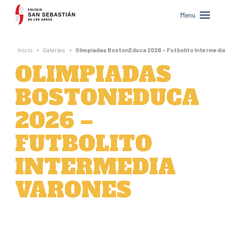
Colegio
Menu
San
Sebastián
»
»
Inicio
Galerías
Olimpiadas BostonEduca 2026 – Futbolito Intermedi
de
OLIMPIADAS
Los
BOSTONEDUCA
Andes
2026 –
FUTBOLITO
INTERMEDIA
VARONES