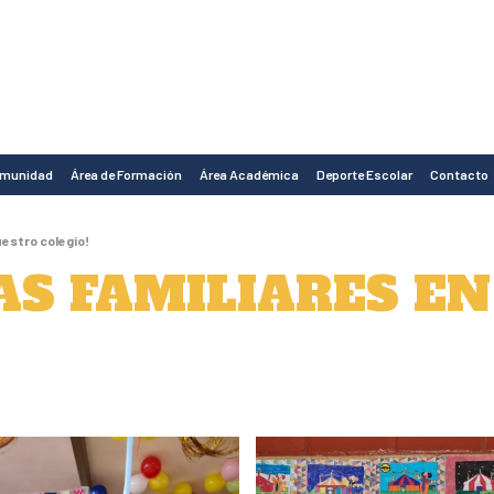
omunidad
Área de Formación
Área Académica
Deporte Escolar
Contacto
uestro colegio!
AS FAMILIARES E