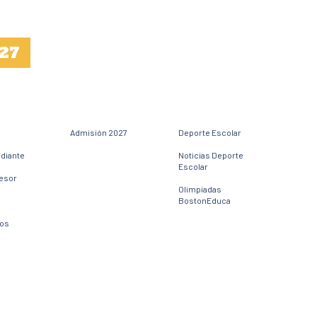
27
Admisión 2027
Deporte Escolar
udiante
Noticias Deporte
Escolar
fesor
Olimpiadas
BostonEduca
dos