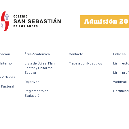
Admisión 20
mación
Área Académica
Contacto
Enlaces
Interno
Lista de Útiles, Plan
Trabaja con Nosotros
Lirmi est
Lector y Uniforme
e
Escolar
Lirmi pro
y Virtudes
Objetivos
Webmail
 Pastoral
Reglamento de
Certifica
Evaluación