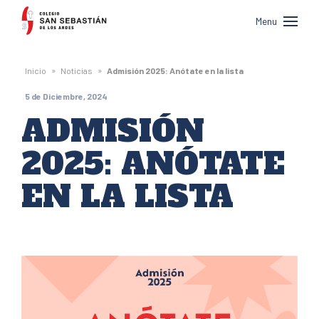
Colegio
Menu
San
Sebastián
»
»
Inicio
Noticias
Admisión 2025: Anótate en la lista
de
5 de Diciembre, 2024
Los
ADMISIÓN
Andes
2025: ANÓTATE
EN LA LISTA