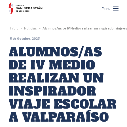
Colegio
Menu
San
Sebastián
»
»
Inicio
Noticias
Alumnos/as de IV Medio realizan un inspirador viaje e
de
5 de Octubre, 2023
Los
ALUMNOS/AS
Andes
DE IV MEDIO
REALIZAN UN
INSPIRADOR
VIAJE ESCOLAR
A VALPARAÍSO