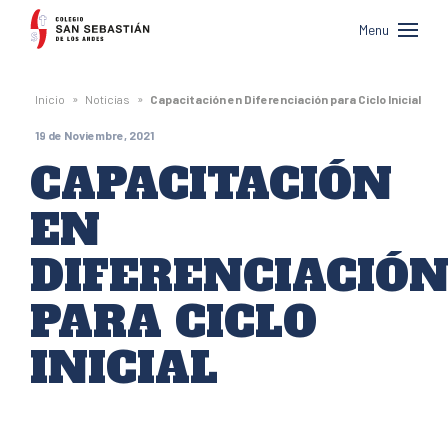
Colegio
Menu
San
Sebastián
»
»
Inicio
Noticias
Capacitación en Diferenciación para Ciclo Inicial
de
19 de Noviembre, 2021
Los
CAPACITACIÓN
Andes
EN
DIFERENCIACIÓ
PARA CICLO
INICIAL