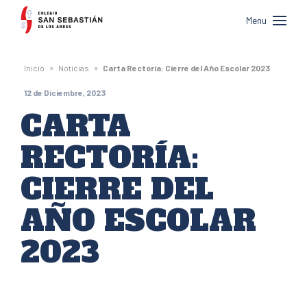
Colegio
Menu
San
Sebastián
»
»
Inicio
Noticias
Carta Rectoría: Cierre del Año Escolar 2023
de
12 de Diciembre, 2023
Los
CARTA
Andes
RECTORÍA:
CIERRE DEL
AÑO ESCOLAR
2023