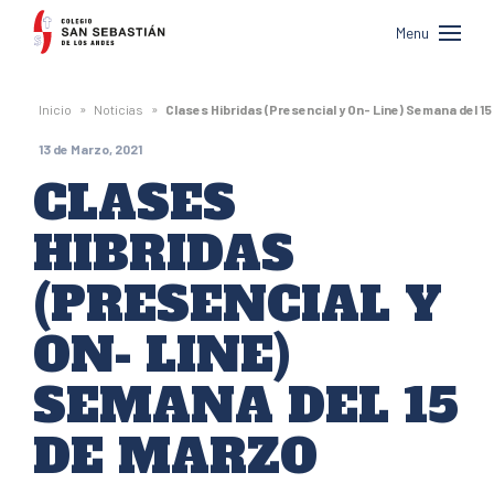
Colegio
Menu
San
Sebastián
»
»
Inicio
Noticias
Clases Hibridas (Presencial y On- Line) Semana del 1
de
13 de Marzo, 2021
Los
CLASES
Andes
HIBRIDAS
(PRESENCIAL Y
ON- LINE)
SEMANA DEL 15
DE MARZO