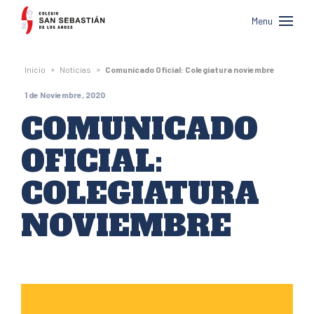
Colegio
Menu
San
Sebastián
»
»
Inicio
Noticias
Comunicado Oficial: Colegiatura noviembre
de
1 de Noviembre, 2020
Los
COMUNICADO
Andes
OFICIAL:
COLEGIATURA
NOVIEMBRE