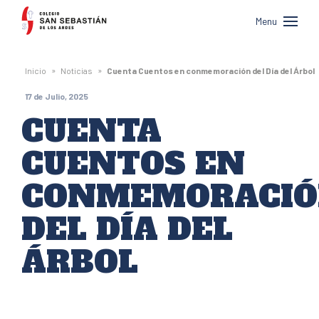
Colegio
Menu
San
Sebastián
»
»
Inicio
Noticias
Cuenta Cuentos en conmemoración del Día del Árbol
de
17 de Julio, 2025
Los
CUENTA
Andes
CUENTOS EN
CONMEMORACI
DEL DÍA DEL
ÁRBOL