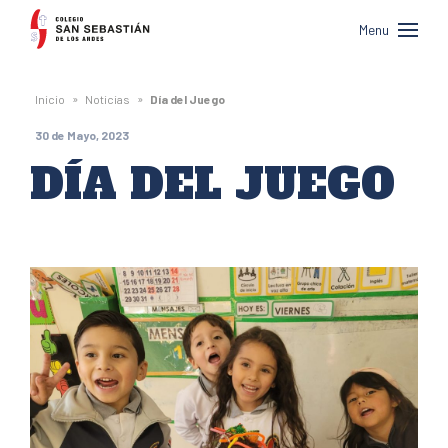
Colegio
Menu
San
Sebastián
»
»
Inicio
Noticias
Día del Juego
de
30 de Mayo, 2023
Los
DÍA DEL JUEGO
Andes