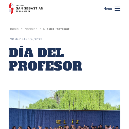
Colegio
Menu
San
Sebastián
»
»
Inicio
Noticias
Día del Profesor
de
20 de Octubre, 2025
Los
DÍA DEL
Andes
PROFESOR