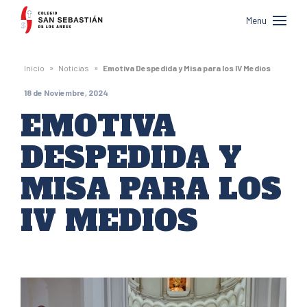
Colegio
Menu
San
Sebastián
»
»
Inicio
Noticias
Emotiva Despedida y Misa para los IV Medios
de
18 de Noviembre, 2024
Los
EMOTIVA
Andes
DESPEDIDA Y
MISA PARA LOS
IV MEDIOS