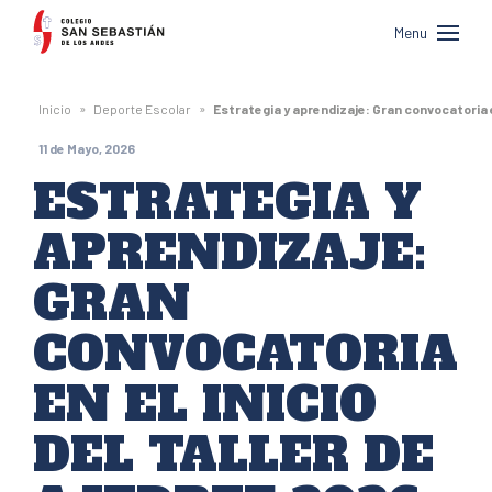
Colegio
Menu
San
Sebastián
»
»
Inicio
Deporte Escolar
Estrategia y aprendizaje: Gran convocatoria en
de
11 de Mayo, 2026
Los
ESTRATEGIA Y
Andes
APRENDIZAJE:
GRAN
CONVOCATORIA
EN EL INICIO
DEL TALLER DE