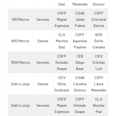
Diaz
Menendez
Donoso
CSFP
CSAB
CSFP
100 Metros
Varones
Miguel
Julian
Cristobal
Espinoza
Palma
Barros
CLA
CSFP
BCM
800 Metros
Damas
Martina
Agustina
Sofia
Diaz
Paulsen
Canales
CSFP
CEB
CICV
1500 Metros
Varones
Gonzalo
Diego
Cristian
Duque
Baez
Luci
CICV
CSAB
CSFP
Salto Largo
Damas
Olivia
Carolina
Laura
Goldsack
Donoso
Menendez
CSFP
CSFP
CLA
Salto Largo
Varones
Miguel
Gonzalo
Nicolas
Espinoza
Duque
Paz