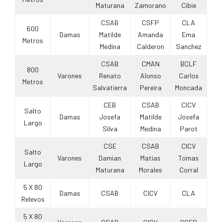
Maturana
Zamorano
Cibie
CSAB
CSFP
CLA
600
Damas
Matilde
Amanda
Ema
Metros
Medina
Calderon
Sanchez
CSAB
CMAN
BCLF
800
Varones
Renato
Alonso
Carlos
Metros
Salvatierra
Pereira
Moncada
CEB
CSAB
CICV
Salto
Damas
Josefa
Matilde
Josefa
Largo
Silva
Medina
Parot
CSE
CSAB
CICV
Salto
Varones
Damian
Matias
Tomas
Largo
Maturana
Morales
Corral
5 X 80
Damas
CSAB
CICV
CLA
Relevos
5 X 80