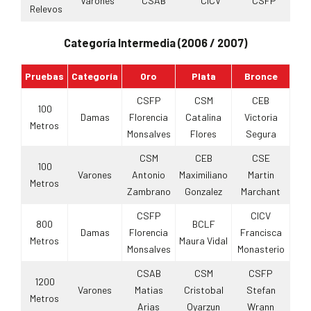
Varones
CSAB
CICV
CSFP
Relevos
Categoría Intermedia (2006 / 2007)
Pruebas
Categoría
Oro
Plata
Bronce
CSFP
CSM
CEB
100
Damas
Florencia
Catalina
Victoria
Metros
Monsalves
Flores
Segura
CSM
CEB
CSE
100
Varones
Antonio
Maximiliano
Martin
Metros
Zambrano
Gonzalez
Marchant
CSFP
CICV
800
BCLF
Damas
Florencia
Francisca
Metros
Maura Vidal
Monsalves
Monasterio
CSAB
CSM
CSFP
1200
Varones
Matias
Cristobal
Stefan
Metros
Arias
Oyarzun
Wrann