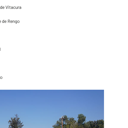
de Vitacura
te de Rengo
l
to