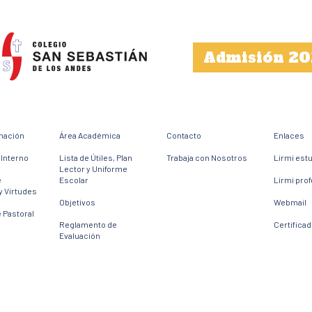
Admisión 20
mación
Área Académica
Contacto
Enlaces
Interno
Lista de Útiles, Plan
Trabaja con Nosotros
Lirmi est
Lector y Uniforme
e
Escolar
Lirmi pro
y Virtudes
Objetivos
Webmail
 Pastoral
Reglamento de
Certifica
Evaluación