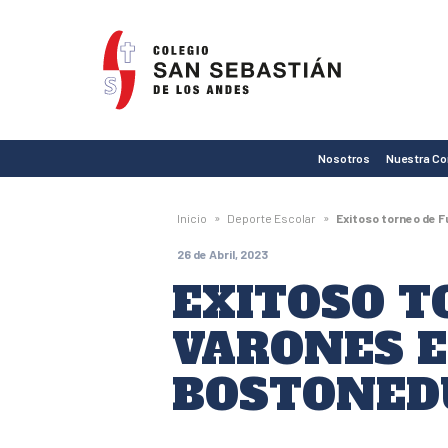
Colegio
San
Sebastián
de
Nosotros
Nuestra C
Los
Andes
»
»
Inicio
Deporte Escolar
Exitoso torneo de F
26 de Abril, 2023
EXITOSO T
VARONES E
BOSTONED