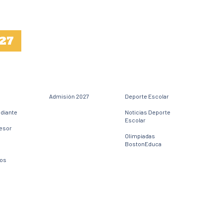
27
Admisión 2027
Deporte Escolar
udiante
Noticias Deporte
Escolar
fesor
Olimpiadas
BostonEduca
dos