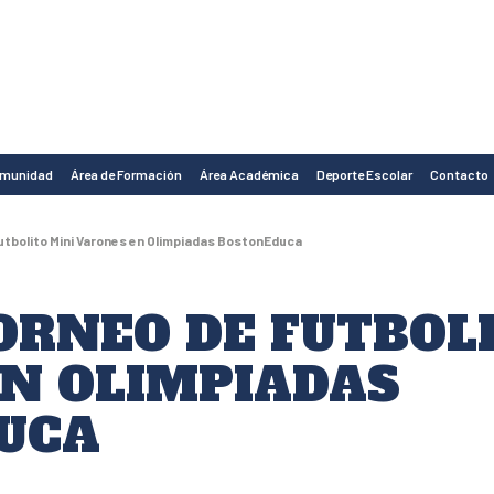
omunidad
Área de Formación
Área Académica
Deporte Escolar
Contacto
utbolito Mini Varones en Olimpiadas BostonEduca
ORNEO DE FUTBOL
N OLIMPIADAS
UCA