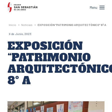
Colegio
Menu
San
Sebastián
»
»
Inicio
Noticias
EXPOSICIÓN “PATRIMONIO ARQUITECTÓNICO” 8º A
de
9 de Junio, 2023
Los
EXPOSICIÓN
Andes
“PATRIMONIO
ARQUITECTÓNIC
8º A