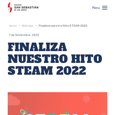
Colegio
Menu
San
Sebastián
»
»
Inicio
Noticias
Finaliza nuestro Hito STEAM 2022
de
7 de Noviembre, 2022
Los
FINALIZA
Andes
NUESTRO HITO
STEAM 2022