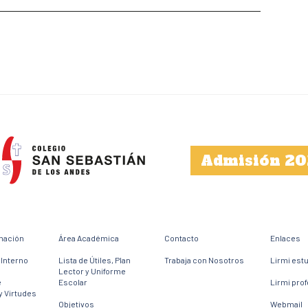
Admisión 20
mación
Área Académica
Contacto
Enlaces
Interno
Lista de Útiles, Plan
Trabaja con Nosotros
Lirmi est
Lector y Uniforme
e
Escolar
Lirmi pro
y Virtudes
Objetivos
Webmail