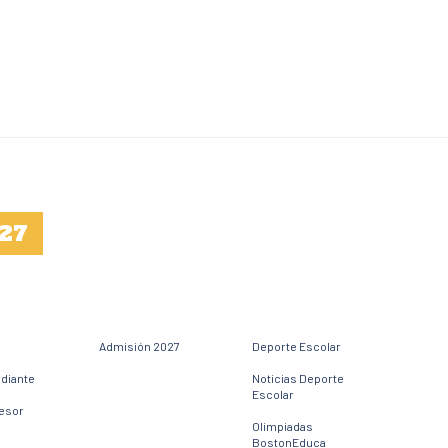
27
Admisión 2027
Deporte Escolar
udiante
Noticias Deporte
Escolar
fesor
Olimpiadas
BostonEduca