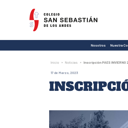
Colegio
San
Sebastián
de
Nosotros
Nuestra C
Los
Andes
»
»
Inicio
Noticias
Inscripción PAES INVIERNO 
17 de Marzo, 2023
INSCRIPCI