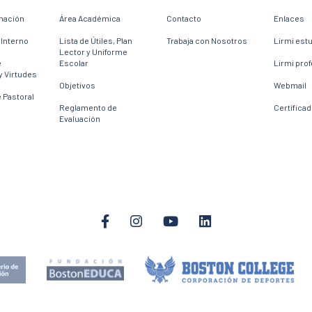
mación
Área Académica
Contacto
Enlaces
Interno
Lista de Útiles, Plan
Trabaja con Nosotros
Lirmi est
Lector y Uniforme
e
Escolar
Lirmi pro
y Virtudes
Objetivos
Webmail
 Pastoral
Reglamento de
Certifica
Evaluación