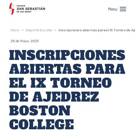
Colegio
Menu
San
Sebastián
»
»
Inicio
Deporte Escolar
Inscripciones abiertas para el IX Torneo de 
de
26 de Mayo, 2025
Los
INSCRIPCIONES
Andes
ABIERTAS PARA
EL IX TORNEO
DE AJEDREZ
BOSTON
COLLEGE