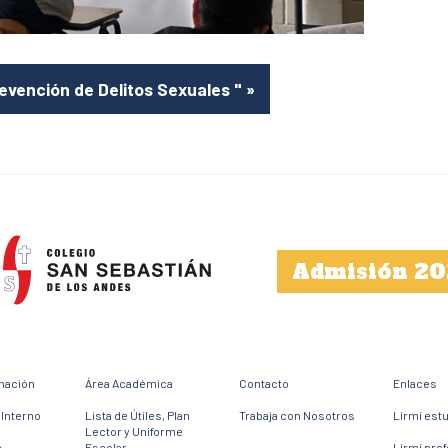
evención de Delitos Sexuales "
»
Admisión 20
mación
Área Académica
Contacto
Enlaces
Interno
Lista de Útiles, Plan
Trabaja con Nosotros
Lirmi est
Lector y Uniforme
e
Escolar
Lirmi pro