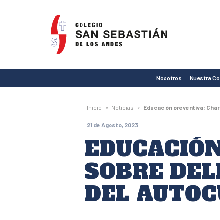
Colegio
San
Sebastián
de
Nosotros
Nuestra C
Los
Andes
»
»
Inicio
Noticias
Educación preventiva: Char
21 de Agosto, 2023
EDUCACIÓN
SOBRE DEL
DEL AUTOC