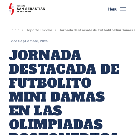
Colegio
Menu
San
Sebastián
»
»
Inicio
Deporte Escolar
Jornada destacada de Futbolito Mini Damas 
de
2 de Septiembre, 2025
Los
JORNADA
Andes
DESTACADA DE
FUTBOLITO
MINI DAMAS
EN LAS
OLIMPIADAS