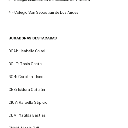
4 – Colegio San Sebastián de Los Andes
JUGADORAS DESTACADAS
BCAM: Isabella Chiari
BCLF: Tania Costa
BCM: Carolina Llanos
CEB: Isidora Catalán
CICV: Rafaella Stipicic
CLA: Matilda Bastías
CMAN: Nicole Pell