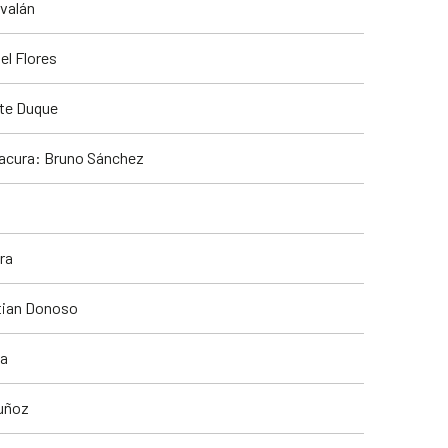
rvalán
el Flores
nte Duque
tacura: Bruno Sánchez
ra
stian Donoso
za
Muñoz