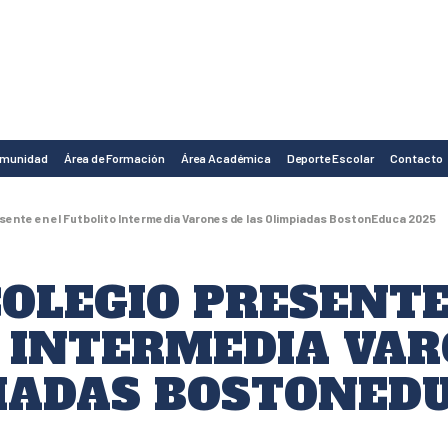
omunidad
Área de Formación
Área Académica
Deporte Escolar
Contacto
sente en el Futbolito Intermedia Varones de las Olimpiadas BostonEduca 2025
OLEGIO PRESENTE
 INTERMEDIA VAR
IADAS BOSTONEDU