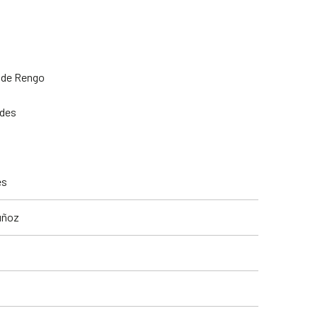
e de Rengo
ndes
es
uñoz