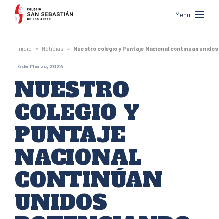
Colegio
Menu
San
Sebastián
»
»
Inicio
Noticias
Nuestro colegio y Puntaje Nacional continúan unidos 
de
4 de Marzo, 2024
Los
NUESTRO
Andes
COLEGIO Y
PUNTAJE
NACIONAL
CONTINÚAN
UNIDOS