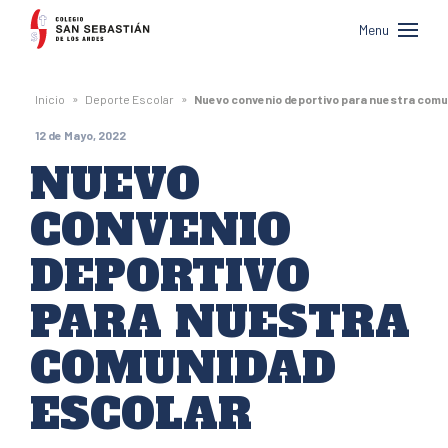
Colegio
Menu
San
Sebastián
»
»
Inicio
Deporte Escolar
Nuevo convenio deportivo para nuestra comu
de
12 de Mayo, 2022
Los
NUEVO
Andes
CONVENIO
DEPORTIVO
PARA NUESTRA
COMUNIDAD
ESCOLAR