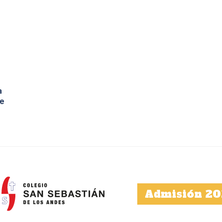
a
e
Admisión 20