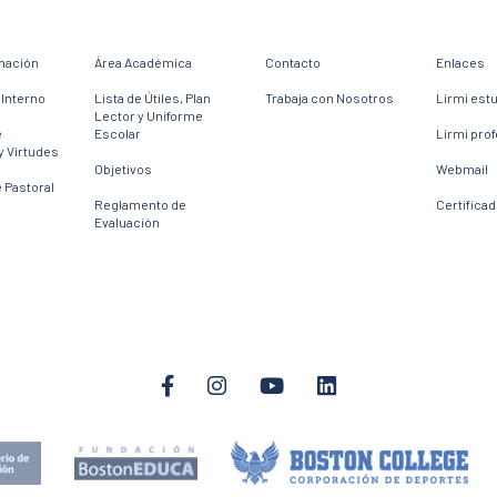
mación
Área Académica
Contacto
Enlaces
Interno
Lista de Útiles, Plan
Trabaja con Nosotros
Lirmi est
Lector y Uniforme
e
Escolar
Lirmi pro
y Virtudes
Objetivos
Webmail
 Pastoral
Reglamento de
Certifica
Evaluación