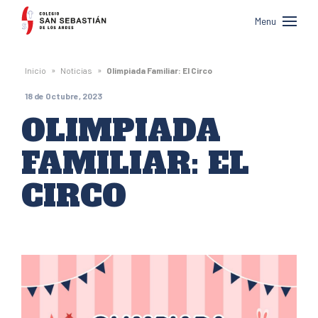
Colegio
Menu
San
Sebastián
»
»
Inicio
Noticias
Olimpiada Familiar: El Circo
de
18 de Octubre, 2023
Los
OLIMPIADA
Andes
FAMILIAR: EL
CIRCO