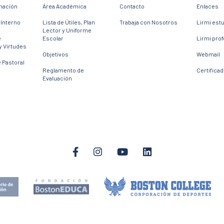
mación
Área Académica
Contacto
Enlaces
Interno
Lista de Útiles, Plan
Trabaja con Nosotros
Lirmi est
Lector y Uniforme
e
Escolar
Lirmi pro
y Virtudes
Objetivos
Webmail
 Pastoral
Reglamento de
Certifica
Evaluación