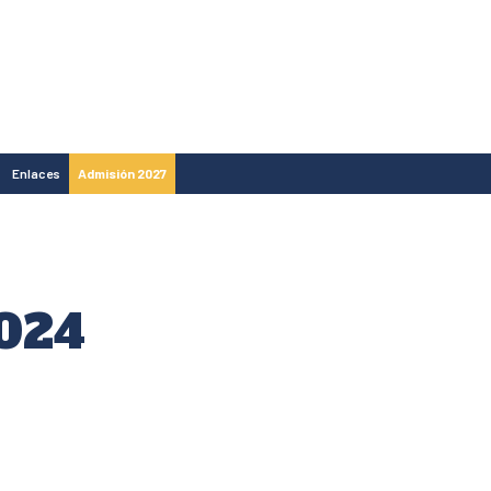
Enlaces
Admisión 2027
024