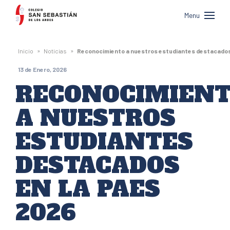
Colegio
Menu
San
Sebastián
»
»
Inicio
Noticias
Reconocimiento a nuestros estudiantes destacados
de
13 de Enero, 2026
Los
RECONOCIMIEN
Andes
A NUESTROS
ESTUDIANTES
DESTACADOS
EN LA PAES
2026