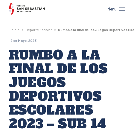
Colegio
Menu
San
Sebastián
»
»
Inicio
Deporte Escolar
Rumbo a la final de los Juegos Deportivos Es
de
9 de Mayo, 2023
Los
RUMBO A LA
Andes
FINAL DE LOS
JUEGOS
DEPORTIVOS
ESCOLARES
2023 – SUB 14