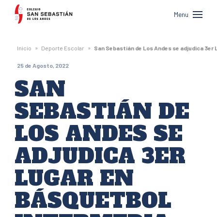
Colegio
Menu
San
Sebastián
»
»
Inicio
Deporte Escolar
San Sebastián de Los Andes se adjudica 3er 
de
25 de Agosto, 2022
Los
SAN
Andes
SEBASTIÁN DE
LOS ANDES SE
ADJUDICA 3ER
LUGAR EN
BÁSQUETBOL